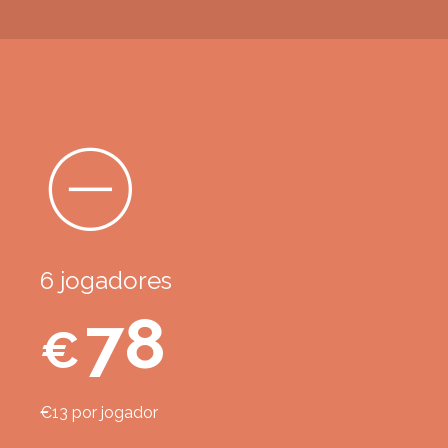
6 jogadores
78
€
€13 por jogador