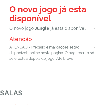
O novo jogo já esta
disponível
×
O novo jogo
Jungle
já esta disponível
Atenção
×
ATENÇÃO - Preçário e marcações estão
disponíveis online nesta página. O pagamento só
se efectua depois do jogo. Até breve
SALAS