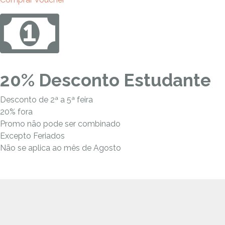
20% Desconto Estudante
Desconto de 2ª a 5ª feira
20% fora
Promo não pode ser combinado
E
xcepto Feriados
Não se aplica ao mês de Agosto