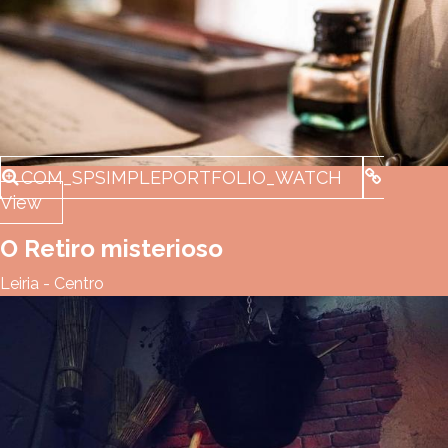
COM_SPSIMPLEPORTFOLIO_WATCH
View
O Retiro misterioso
Leiria - Centro