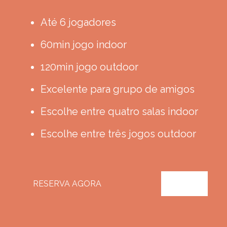
Até 6 jogadores
60min jogo indoor
120min jogo outdoor
Excelente para grupo de amigos
Escolhe entre quatro salas indoor
Escolhe entre três jogos outdoor
RESERVA AGORA