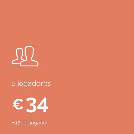
2 jogadores
34
€
€17 por jogador