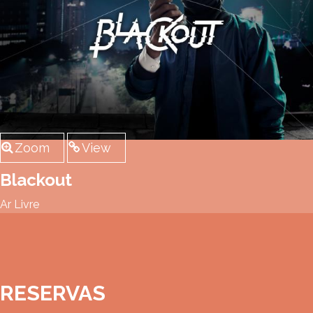
Zoom
View
Blackout
Ar Livre
RESERVAS