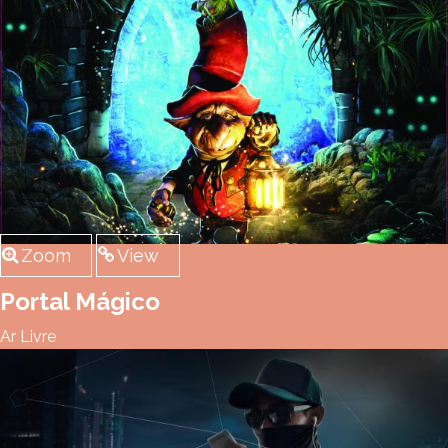
Zoom
View
Portal Mágico
Ar Livre