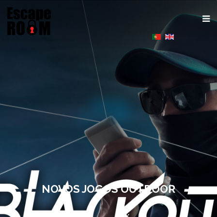
ESCAPE ROOM LEIRIA