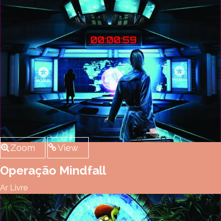
Zoom
View
Operação Mindfall
Ar Livre